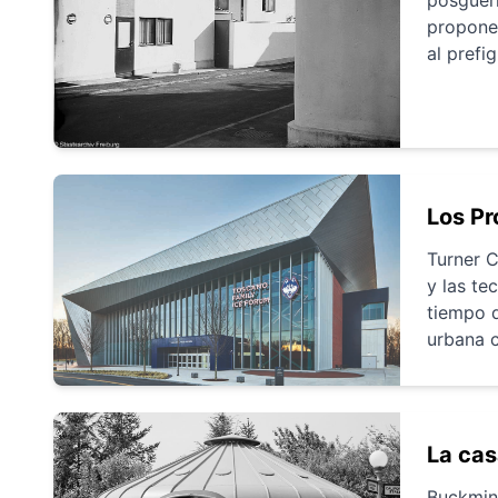
proponer
al prefi
Los Pr
Turner C
y las te
tiempo d
urbana c
La cas
Buckmins