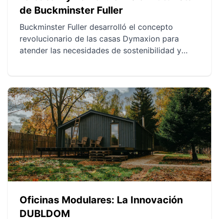
de Buckminster Fuller
Buckminster Fuller desarrolló el concepto
revolucionario de las casas Dymaxion para
atender las necesidades de sostenibilidad y
eficiencia utilizando materiales ligeros y
técnicas de fabricación avanzadas. La casa
Dymaxion integraba innovaciones como una
estructura ligera de aluminio y una fundación
central, además de sistemas de ventilación
natural y diseño modular. Estas ideas, aunque
poco adoptadas en la época, han influido en
muchos desarrollos arquitectónicos modernos y
ofrecían soluciones a los desafíos actuales de
sostenibilidad y habitabilidad.
Oficinas Modulares: La Innovación
DUBLDOM