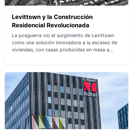
Levittown y la Construcción
Residencial Revolucionada
La posguerra vio el surgimiento de Levittown
como una solución innovadora a la escasez de
viviendas, con casas producidas en masa a
precios asequibles. Este modelo de
construcción modular transformó el urbanismo
residencial, a pesar de las críticas sobre la
uniformidad arquitectónica. Levittown también
suscitó debates sobre la segregación racial y
sigue siendo un símbolo de innovación y
controversia social.