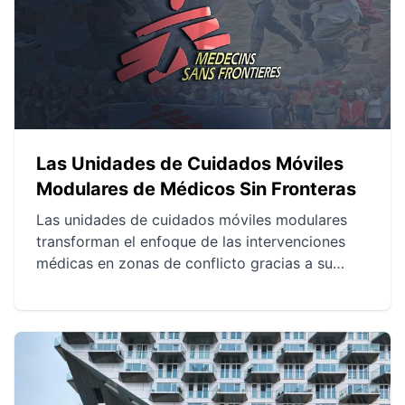
prefigurar el desarrollo urbano contemporáneo.
Las Unidades de Cuidados Móviles
Modulares de Médicos Sin Fronteras
Las unidades de cuidados móviles modulares
transforman el enfoque de las intervenciones
médicas en zonas de conflicto gracias a su
flexibilidad y rapidez de despliegue. Diseñadas
para maximizar la modularidad, integran
tecnologías modernas para un funcionamiento
autónomo en entornos difíciles. Los testimonios
y resultados en el terreno muestran su notable
eficacia en el tratamiento de patologías