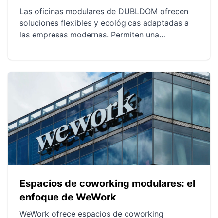
Las oficinas modulares de DUBLDOM ofrecen
soluciones flexibles y ecológicas adaptadas a
las empresas modernas. Permiten una
instalación rápida y personalización según las
necesidades específicas, reduciendo al mismo
tiempo la huella de carbono. Los estudios de
caso muestran su impacto positivo en la
dinámica de los espacios de trabajo y en la
cultura empresarial.
Espacios de coworking modulares: el
enfoque de WeWork
WeWork ofrece espacios de coworking