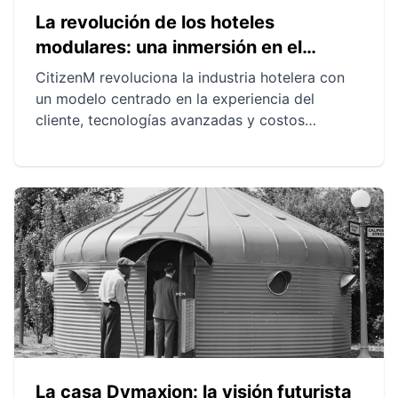
La revolución de los hoteles
modulares: una inmersión en el
concepto de CitizenM
CitizenM revoluciona la industria hotelera con
un modelo centrado en la experiencia del
cliente, tecnologías avanzadas y costos
reducidos. Gracias a un diseño modular, ofrecen
flexibilidad y rapidez en la construcción,
mientras enfocan la atención en la
sostenibilidad. La experiencia del cliente se
enriquece con servicios personalizados,
espacios acogedores e iniciativas eco-
responsables.
La casa Dymaxion: la visión futurista