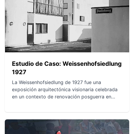
Las soluciones de Turner redefinen el futuro de
la arquitectura urbana con estructuras
sostenibles y adaptables.
Estudio de Caso: Weissenhofsiedlung
1927
La Weissenhofsiedlung de 1927 fue una
exposición arquitectónica visionaria celebrada
en un contexto de renovación posguerra en
Europa. Arquitectos de renombre exploraron
enfoques modulares y la construcción
prefabricada para proponer viviendas modernas
y asequibles. Esta iniciativa influyó de manera
duradera en la arquitectura del siglo XX al