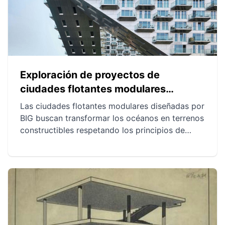
variadas y mejoran la respuesta a las
necesidades urgentes.
Exploración de proyectos de
ciudades flotantes modulares
diseñadas por BIG: Soluciones
Las ciudades flotantes modulares diseñadas por
innovadoras para entornos marítimos
BIG buscan transformar los océanos en terrenos
constructibles respetando los principios de
sostenibilidad. La modularidad de estas
estructuras ofrece flexibilidad para enfrentar
desafíos ambientales y logísticos. También
presentan un potencial significativo para el
futuro de la urbanización, aunque persisten
desafíos societales y regulatorios.