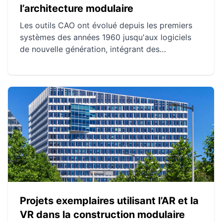
l’architecture modulaire
Les outils CAO ont évolué depuis les premiers
systèmes des années 1960 jusqu'aux logiciels
de nouvelle génération, intégrant des
technologies avancées comme l'IA et le cloud
computing. Ces innovations ont amélioré la
précision, l'efficacité et la collaboration dans la
conception modulaire. Aujourd'hui, les outils
CAO modernes offrent des capacités de
simulation, de réalité virtuelle et de gestion de
projets, révolutionnant la construction
modulaire.
Projets exemplaires utilisant l’AR et la
VR dans la construction modulaire