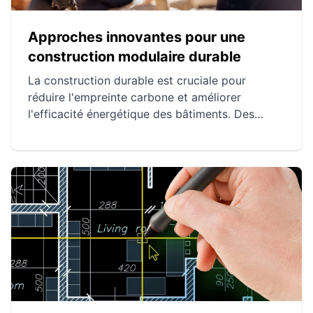
Approches innovantes pour une
construction modulaire durable
La construction durable est cruciale pour
réduire l'empreinte carbone et améliorer
l'efficacité énergétique des bâtiments. Des
projets comme la Tour Elithis, le Bullitt Center et
la Cité médiévale de Montcornet illustrent des
exemples réussis de cette approche. Les
pratiques telles que l'utilisation de matériaux
écoresponsables et la gestion efficace des
ressources prouvent leur efficacité dans divers
contextes.