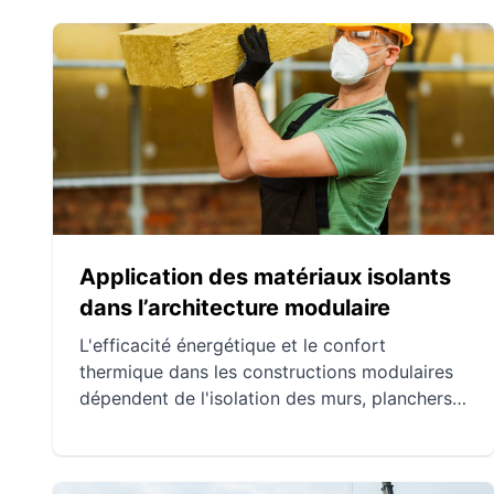
Application des matériaux isolants
dans l’architecture modulaire
L'efficacité énergétique et le confort
thermique dans les constructions modulaires
dépendent de l'isolation des murs, planchers
et toits. Divers matériaux et techniques, tels
que la mousse polyuréthane, la laine minérale
et les panneaux isolants rigides, sont utilisés