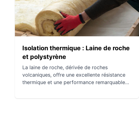
et l'importance sociale de ces innovations
promettent un avenir plus durable dans la
construction.
Isolation thermique : Laine de roche
et polystyrène
La laine de roche, dérivée de roches
volcaniques, offre une excellente résistance
thermique et une performance remarquable
en matière de sécurité incendie. La mousse de
polystyrène, disponible en versions expansée
et extrudée, se distingue par sa légèreté et sa
capacité d'isolation, bien que ses propriétés
en matière de sécurité incendie et d'impact
environnemental suscitent des
préoccupations. Ces deux matériaux