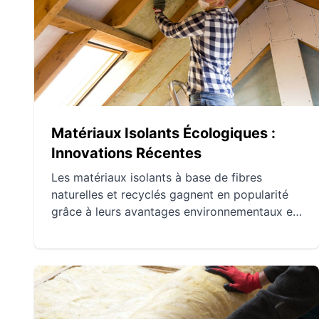
contribuent à une construction plus
respectueuse de l'environnement.
Matériaux Isolants Écologiques :
Innovations Récentes
Les matériaux isolants à base de fibres
naturelles et recyclés gagnent en popularité
grâce à leurs avantages environnementaux et
leurs propriétés uniques. Des fibres comme le
chanvre, le lin et la laine de mouton offrent
des solutions biodégradables et efficaces,
tandis que des textiles recyclés réduisent les
déchets et l'impact environnemental. Les
avancées dans les techniques de production