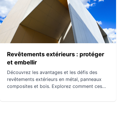
solutions novatrices face aux défis
environnementaux. Suivre ces avancées est
essentiel pour concevoir des bâtiments
dynamiques et durables, changeant ainsi le
paysage urbain de demain.
Revêtements extérieurs : protéger
et embellir
Découvrez les avantages et les défis des
revêtements extérieurs en métal, panneaux
composites et bois. Explorez comment ces
matériaux peuvent à la fois protéger et
embellir les bâtiments. Apprenez les
considérations importantes pour choisir le
revêtement adapté à votre projet
architectural.