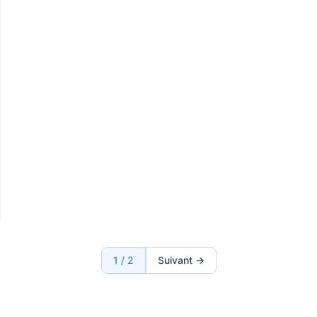
technologiques et à la collaboration entre les
acteurs publics et privés.
1 / 2
Suivant →