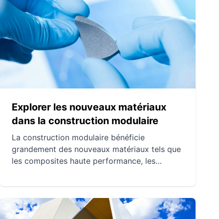
Les carreaux, appréciés pour leur durabilité et
leur résistance à l'humidité, sont idéaux pour
les zones humides mais demandent une
installation professionnelle pour garantir leur
qualité.
Explorer les nouveaux matériaux
dans la construction modulaire
La construction modulaire bénéficie
grandement des nouveaux matériaux tels que
les composites haute performance, les
nanomatériaux et les matériaux intelligents.
Ces innovations améliorent non seulement la
durabilité et l'efficacité énergétique des
structures, mais elles offrent également des