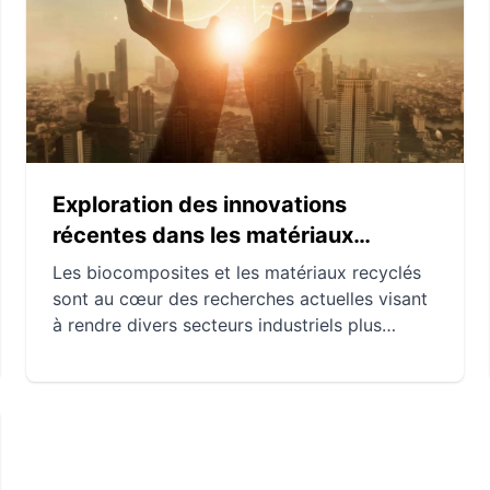
Comprendre et combiner habilement ces
matériaux permet de créer des constructions
à la fois solides, esthétiques et fonctionnelles.
Exploration des innovations
récentes dans les matériaux
écologiques
Les biocomposites et les matériaux recyclés
sont au cœur des recherches actuelles visant
à rendre divers secteurs industriels plus
durables. Avec des performances
comparables aux matériaux traditionnels et
une empreinte carbone réduite, ces
innovations montrent une voie prometteuse
pour l'avenir. Malgré certains défis,
l'optimisme règne grâce aux avancées