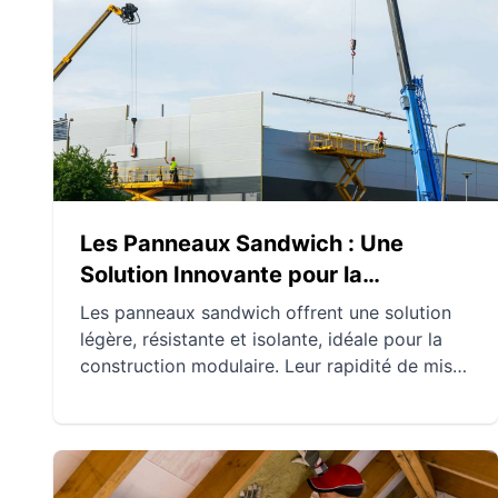
pour optimiser cet aspect crucial. Ces
approches garantissent une performance
thermique optimale en tenant compte du
climat, des exigences énergétiques et du
budget.
Les Panneaux Sandwich : Une
Solution Innovante pour la
Construction Modulaire
Les panneaux sandwich offrent une solution
légère, résistante et isolante, idéale pour la
construction modulaire. Leur rapidité de mise
en œuvre et leur flexibilité architecturale
permettent de répondre efficacement aux
besoins des projets d'urgence ou temporaires.
En plus de leur efficacité énergétique, ils