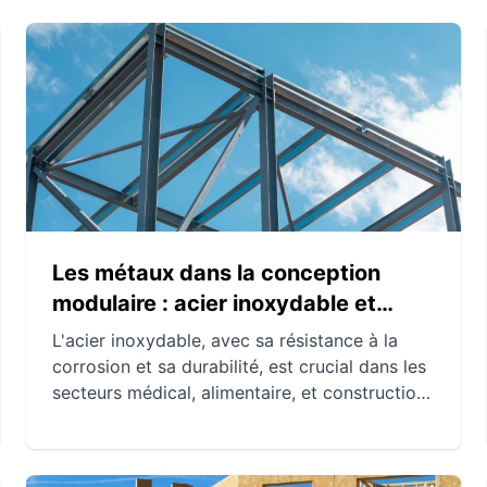
Les métaux dans la conception
modulaire : acier inoxydable et
aluminium
L'acier inoxydable, avec sa résistance à la
corrosion et sa durabilité, est crucial dans les
secteurs médical, alimentaire, et construction.
L'aluminium, apprécié pour sa légèreté et sa
conductivité, joue un rôle central dans les
industries du transport, de la construction et