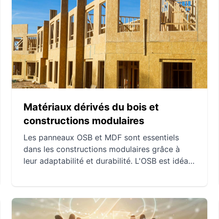
de l'électronique. Ces deux métaux sont
incontournables pour leurs propriétés uniques
et leurs multiples applications.
Matériaux dérivés du bois et
constructions modulaires
Les panneaux OSB et MDF sont essentiels
dans les constructions modulaires grâce à
leur adaptabilité et durabilité. L'OSB est idéal
pour les structures nécessitant robustesse et
résistance aux contraintes mécaniques, tandis
que le MDF excelle dans les finitions
intérieures précises et esthétiques.