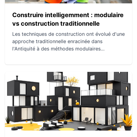
Construire intelligemment : modulaire
vs construction traditionnelle
Les techniques de construction ont évolué d'une
approche traditionnelle enracinée dans
l'Antiquité à des méthodes modulaires
modernes axées sur la durabilité et l'efficacité.
La construction traditionnelle se caractérise par
des processus séquentiels et des matériaux
lourds, tandis que la construction modulaire
privilégie la production en usine et la rapidité
d'assemblage. Chaque méthode présente des
avantages spécifiques en termes de coût, de
durée et de performance environnementale.