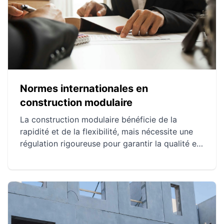
gestion intelligente. La maintenance proactive
et les tendances futures, telles que l'IoT et les
énergies renouvelables, garantissent des
performances optimales et des économies
d'énergie.
Normes internationales en
construction modulaire
La construction modulaire bénéficie de la
rapidité et de la flexibilité, mais nécessite une
régulation rigoureuse pour garantir la qualité et
la sécurité. Les normes internationales, comme
celles de l'ISO, jouent un rôle crucial en assurant
des critères globalement reconnus. Ces normes
favorisent la qualité et la sécurité des bâtiments
modulaires tout en permettant une
harmonisation mondiale des pratiques.