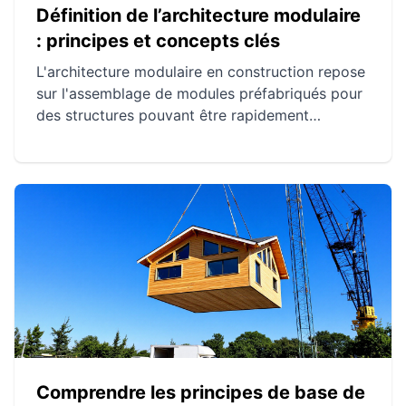
Définition de l’architecture modulaire
: principes et concepts clés
L'architecture modulaire en construction repose
sur l'assemblage de modules préfabriqués pour
des structures pouvant être rapidement
montées, déplacées et modifiées. Elle se
distingue par ses avantages en termes de
rapidité, de coût, de qualité et de flexibilité, bien
qu'elle pose des défis logistiques et en termes
de perception publique. Des projets
emblématiques à travers le monde démontrent
son efficacité et sa polyvalence dans divers
contextes, y compris des gratte-ciel et des
logements sociaux.
Comprendre les principes de base de