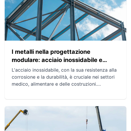
energetiche e del budget.
I metalli nella progettazione
modulare: acciaio inossidabile e
alluminio
L'acciaio inossidabile, con la sua resistenza alla
corrosione e la durabilità, è cruciale nei settori
medico, alimentare e delle costruzioni.
L'alluminio, apprezzato per leggerezza e
conduttività, è centrale nelle industrie di
trasporto, costruzione ed elettronica. Questi
metalli sono indispensabili per le loro proprietà
uniche e molteplici applicazioni.