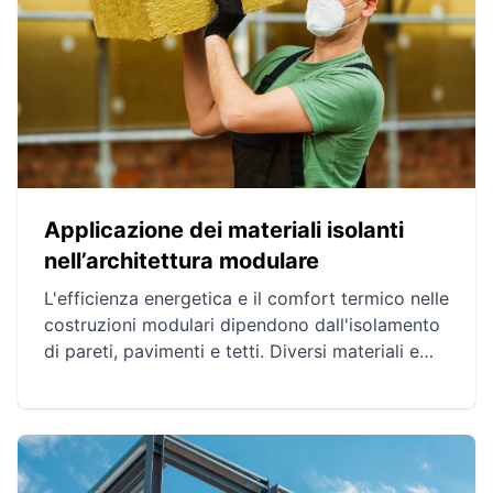
Applicazione dei materiali isolanti
nell’architettura modulare
L'efficienza energetica e il comfort termico nelle
costruzioni modulari dipendono dall'isolamento
di pareti, pavimenti e tetti. Diversi materiali e
tecniche, come schiuma poliuretanica, lana
minerale e pannelli isolanti rigidi, sono utilizzati
per ottimizzare questo aspetto cruciale. Questi
approcci assicurano un'ottima performance
termica tenendo conto del clima, delle esigenze