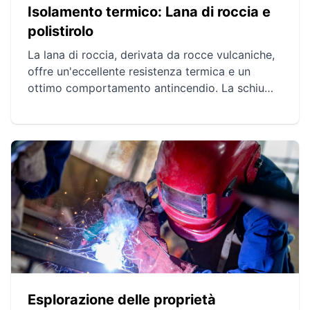
Isolamento termico: Lana di roccia e
polistirolo
La lana di roccia, derivata da rocce vulcaniche,
offre un'eccellente resistenza termica e un
ottimo comportamento antincendio. La schiuma
di polistirolo, disponibile nelle versioni espansa
ed estrusa, si distingue per la leggerezza e la
capacità isolante, ma solleva dubbi su sicurezza
antincendio e impatto ambientale. Entrambi i
materiali hanno vantaggi e svantaggi da
valutare attentamente per un'isolamento
termico ottimale.
Esplorazione delle proprietà