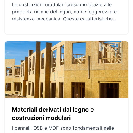
Le costruzioni modulari crescono grazie alle
proprietà uniche del legno, come leggerezza e
resistenza meccanica. Queste caratteristiche
facilitano la manipolazione e il trasporto,
offrendo prestazioni paragonabili alle leghe
metalliche. Inoltre, un uso responsabile del
legno favorisce costruzioni durature ed
ecologiche, contribuendo a un futuro più
sostenibile.
Materiali derivati dal legno e
costruzioni modulari
I pannelli OSB e MDF sono fondamentali nelle