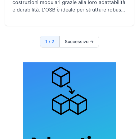
costruzioni modulari grazie alla loro adattabilità
e durabilità. L'OSB è ideale per strutture robusti
e resistenti, mentre l'MDF è perfetto per finiture
interne precise ed estetiche. Comprendere e
combinare abilmente questi materiali consente
di creare costruzioni solide, estetiche e
1 / 2
Successivo →
funzionali.