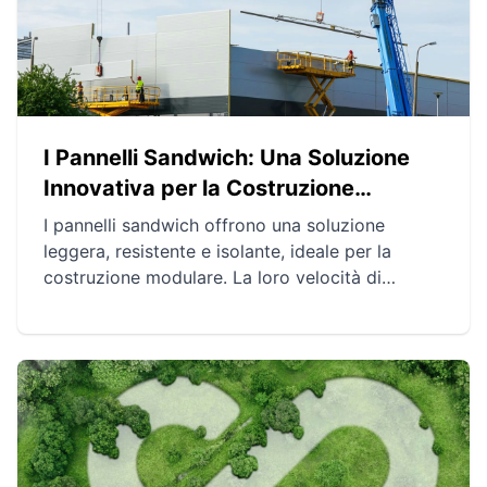
I Pannelli Sandwich: Una Soluzione
Innovativa per la Costruzione
Modulare
I pannelli sandwich offrono una soluzione
leggera, resistente e isolante, ideale per la
costruzione modulare. La loro velocità di
realizzazione e flessibilità architettonica
permettono di rispondere efficacemente alle
esigenze dei progetti di emergenza o
temporanei. Oltre alla loro efficienza energetica,
contribuiscono a una costruzione più rispettosa
dell'ambiente.