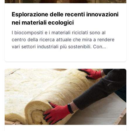
Esplorazione delle recenti innovazioni
nei materiali ecologici
I biocompositi e i materiali riciclati sono al
centro della ricerca attuale che mira a rendere
vari settori industriali più sostenibili. Con
prestazioni paragonabili ai materiali tradizionali
e un'impronta di carbonio ridotta, queste
innovazioni indicano una strada promettente
per il futuro. Nonostante alcune sfide,
l'ottimismo prevale grazie ai progressi
tecnologici e alla collaborazione tra attori
pubblici e privati.