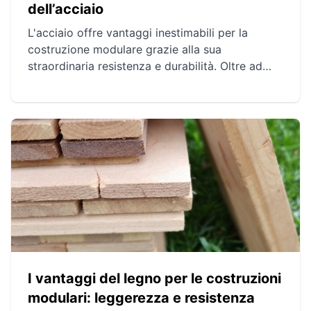
dell’acciaio
L'acciaio offre vantaggi inestimabili per la
costruzione modulare grazie alla sua
straordinaria resistenza e durabilità. Oltre ad
essere riciclabile al 100%, l'acciaio permette di
minimizzare gli sprechi, ridurre i costi e
accelerare i tempi di costruzione. La sua
flessibilità e performance ambientale lo rendono
una scelta durevole ed economica per progetti
innovativi.
I vantaggi del legno per le costruzioni
modulari: leggerezza e resistenza