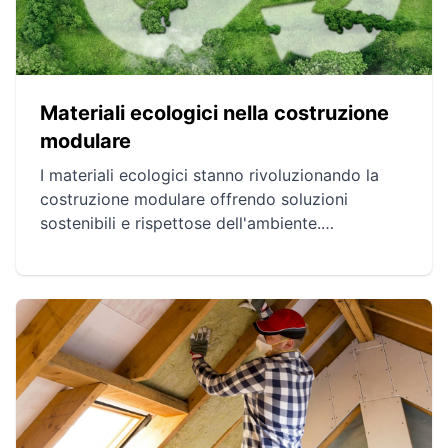
Materiali ecologici nella costruzione
modulare
I materiali ecologici stanno rivoluzionando la
costruzione modulare offrendo soluzioni
sostenibili e rispettose dell'ambiente.
Innovazioni come il legno lamellare incrociato, il
cemento di canapa, e gli isolanti in fibra di
legno o micelio migliorano le prestazioni
termiche e acustiche delle strutture. Questa
svolta ecologica risponde alla necessità di
ridurre l'impronta di carbonio offrendo
alternative valide ai materiali convenzionali.