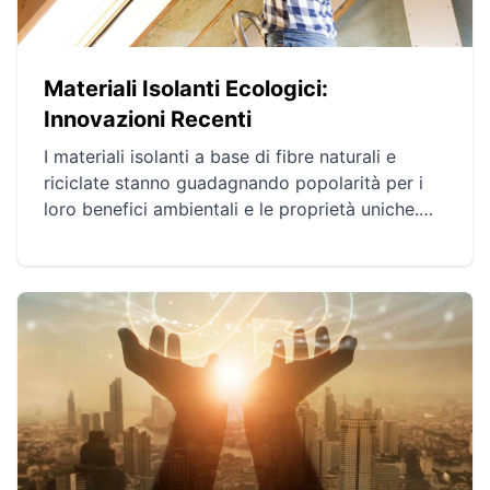
Materiali Isolanti Ecologici:
Innovazioni Recenti
I materiali isolanti a base di fibre naturali e
riciclate stanno guadagnando popolarità per i
loro benefici ambientali e le proprietà uniche.
Fibre come canapa, lino e lana di pecora
offrono soluzioni biodegradabili ed efficaci,
mentre tessuti riciclati riducono i rifiuti e
l'impatto ambientale. I progressi nelle tecniche
produttive e l'importanza sociale di tali
innovazioni promettono un futuro più
sostenibile nella costruzione.